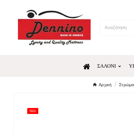
ΣΑΛΌΝΙ
Υ
Αρχική
Στρώμα
Νέο