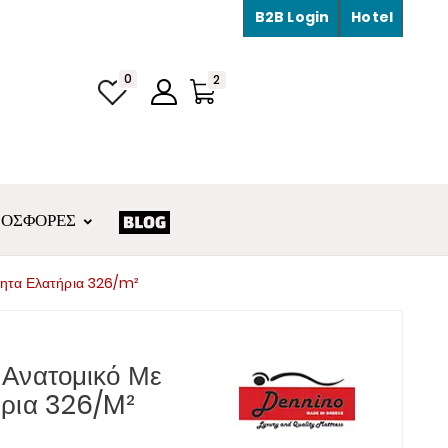
B2B Login
Hotel
0
2
ΡΟΣΦΟΡΈΣ
τητα Ελατήρια 326/m²
 Ανατομικό Με
ήρια 326/m²