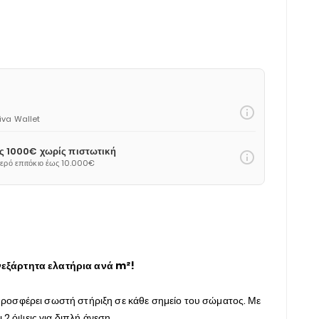
info_outline
Viva Wallet
ως 1000€ χωρίς πιστωτική
info_outline
θερό επιτόκιο έως 10.000€
νεξάρτητα ελατήρια ανά m²!
ροσφέρει σωστή στήριξη σε κάθε σημείο του σώματος. Με
 όψεις για διπλή άνεση.