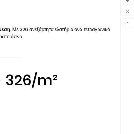



νεση
. Με 326 ανεξάρτητα ελατήρια ανά τετραγωνικό
αστο ύπνο.
- 326/m²