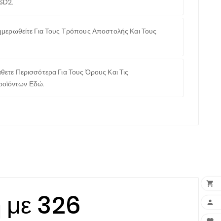
SD2.
μερωθείτε Για Τους Τρόπους Αποστολής Και Τους
θετε Περισσότερα Για Τους Όρους Και Τις
ροϊόντων Εδώ.

 με 326
