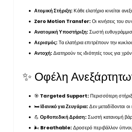
Ατομική Στήριξη:
Κάθε ελατήριο κινείται ανε
Zero Motion Transfer:
Οι κινήσεις του σ
Ανατομική Υποστήριξη:
Σωστή ευθυγράμμισ
Αερισμός:
Τα ελατήρια επιτρέπουν την κυκλο
Αντοχή:
Διατηρούν τις ιδιότητές τους για χρόν
✨ Οφέλη Ανεξάρτητω
🎯
Targeted Support:
Περισσότερη στήριξ
🛏️
Ιδανικό για Ζευγάρια:
Δεν μεταδίδονται οι 
💪
Ορθοπεδική Δράση:
Σωστή κατανομή βά
🌬️
Breathable:
Δροσερό περιβάλλον ύπνο