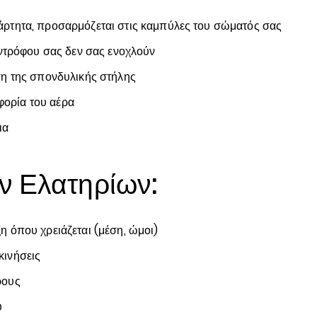
ξάρτητα, προσαρμόζεται στις καμπύλες του σώματός σας
υντρόφου σας δεν σας ενοχλούν
η της σπονδυλικής στήλης
φορία του αέρα
ια
ν Ελατηρίων:
η όπου χρειάζεται (μέση, ώμοι)
κινήσεις
ρους
υ