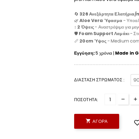
🔄
326 Ανεξάρτητα Ελατήρια/
🌿
Aloe Vera Ύφασμα
- Υποαλ
↕️
2 Όψεις
- Αναστρέψιμο για μεγ
🛡️
Foam Support Λαμάκι
- Στ
📏
20cm Ύψος
- Medium comf
Εγγύηση:
5 χρόνια |
Made in 
ΔΙΆΣΤΑΣΗ ΣΤΡΏΜΑΤΟΣ :
ΠΟΣΌΤΗΤΑ:

ΑΓΟΡΆ