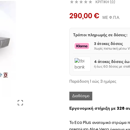
ΚΡΙΤΙΚΉ (0)





290,00 €
ΜΕ Φ.Π.Α.
Τρόποι πληρωμής σε δόσεις:
3 άτοκες δόσεις
Χωρίς πιστωτική μέσω 
4 άτοκες δόσεις έ
ή έως 60 δόσεις με στα
Παράδοση 1 εώς 3 ημέρες
Διαθέσιμο

Εργονομική στήριξη με 326 α
Το Eco Plus ανατομικό στρώμα π
premium Aloe Vera ύφασμα και 2