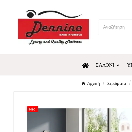
ΣΑΛΌΝΙ
Υ
Αρχική
Στρώματα
Νέο