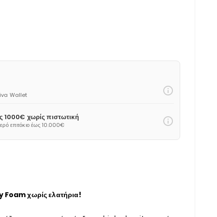
info_outline
Viva Wallet
ως 1000€ χωρίς πιστωτική
info_outline
θερό επιτόκιο έως 10.000€
 Foam χωρίς ελατήρια!