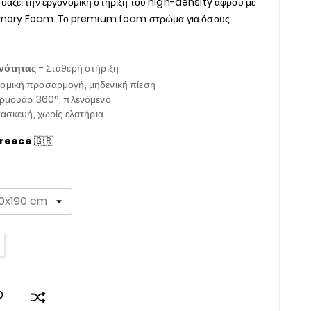
ει την εργονομική στήριξη του high-density αφρού με
emory Foam. Το premium foam στρώμα για όσους
νότητας
- Σταθερή στήριξη
ομική προσαρμογή, μηδενική πίεση
ρμουάρ 360°, πλενόμενο
ασκευή, χωρίς ελατήρια
Greece
🇬🇷