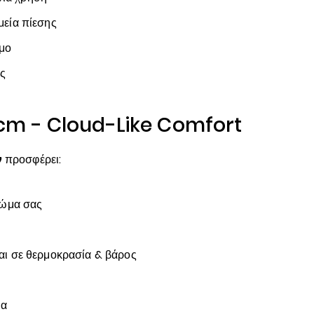
μεία πίεσης
μο
ας
cm - Cloud-Like Comfort
ν
προσφέρει:
σώμα σας
ι σε θερμοκρασία & βάρος
ια