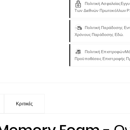
Πολιτική Ασφαλείας
Εγγυ
Των Διεθνών Πρωτοκόλλων P
Πολιτική Παράδοσης
Ενη
Χρόνους Παράδοσης Εδώ.
Πολιτική Επιστροφών
Μά
Προϋποθέσεις Επιστροφής Π
Κριτικές
emory Foam - Ονει