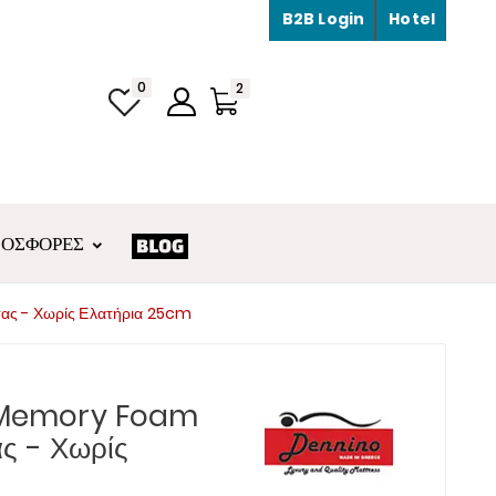
B2B Login
Hotel
0
2
ΡΟΣΦΟΡΈΣ
ς - Χωρίς Ελατήρια 25cm
 Memory Foam
ς - Χωρίς