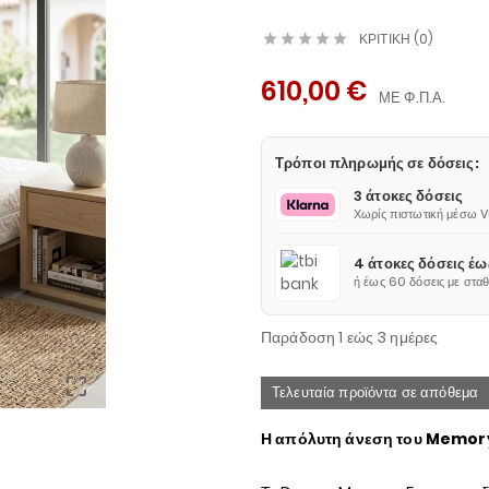
ΚΡΙΤΙΚΉ (0)





610,00 €
ΜΕ Φ.Π.Α.
Τρόποι πληρωμής σε δόσεις:
3 άτοκες δόσεις
Χωρίς πιστωτική μέσω 
4 άτοκες δόσεις έ
ή έως 60 δόσεις με στα
Παράδοση 1 εώς 3 ημέρες

Τελευταία προϊόντα σε απόθεμα
Η απόλυτη άνεση του Memory