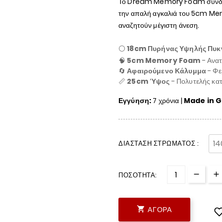
Το Dream Memory Foam συνδυάζ
την απαλή αγκαλιά του 5cm M
αναζητούν μέγιστη άνεση.
⚪
18cm Πυρήνας Υψηλής Πυκ
🧠
5cm Memory Foam
- Ανατ
🔄
Αφαιρούμενο Κάλυμμα
- Φε
📏
25cm Ύψος
- Πολυτελής κατ
Εγγύηση:
7 χρόνια |
Made in 
ΔΙΆΣΤΑΣΗ ΣΤΡΏΜΑΤΟΣ :
ΠΟΣΌΤΗΤΑ:

ΑΓΟΡΆ