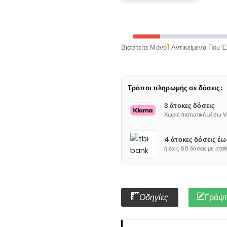
1
Βιαστείτε Μόνο
Αντικείμενα Που Έ
Τρόποι πληρωμής σε δόσεις:
3 άτοκες δόσεις
Χωρίς πιστωτική μέσω 
4 άτοκες δόσεις έ
ή έως 60 δόσεις με στα
Οδηγίες
Γράψτε