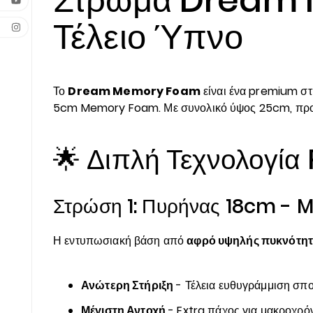
Τέλειο Ύπνο
Το
Dream Memory Foam
είναι ένα premium στ
5cm Memory Foam. Με συνολικό ύψος 25cm, προσφ
🌟 Διπλή Τεχνολογί
Στρώση 1: Πυρήνας 18cm -
Η εντυπωσιακή βάση από
αφρό υψηλής πυκνότητ
Ανώτερη Στήριξη
- Τέλεια ευθυγράμμιση σπ
Μέγιστη Αντοχή
- Extra πάχος για μακροχρό