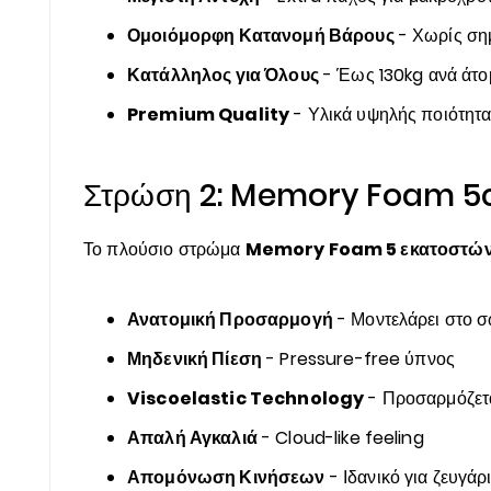
Ομοιόμορφη Κατανομή Βάρους
- Χωρίς ση
Κατάλληλος για Όλους
- Έως 130kg ανά άτο
Premium Quality
- Υλικά υψηλής ποιότητ
Στρώση 2: Memory Foam 5
Το πλούσιο στρώμα
Memory Foam 5 εκατοστώ
Ανατομική Προσαρμογή
- Μοντελάρει στο 
Μηδενική Πίεση
- Pressure-free ύπνος
Viscoelastic Technology
- Προσαρμόζετα
Απαλή Αγκαλιά
- Cloud-like feeling
Απομόνωση Κινήσεων
- Ιδανικό για ζευγάρ