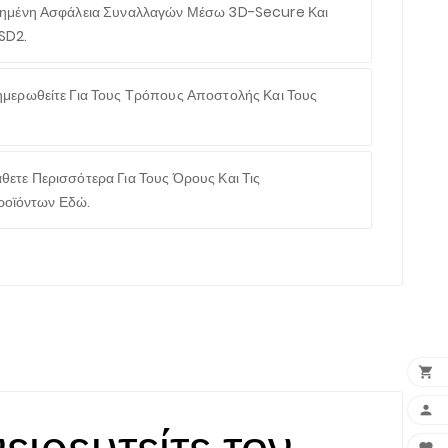
ημένη Ασφάλεια Συναλλαγών Μέσω 3D-Secure Και
SD2.
μερωθείτε Για Τους Τρόπους Αποστολής Και Τους
θετε Περισσότερα Για Τους Όρους Και Τις
ροϊόντων Εδώ.


ρευτείτε τον