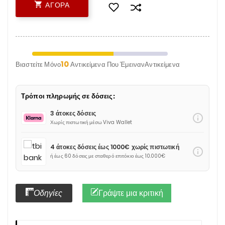

ΑΓΟΡΆ
10
Βιαστείτε Μόνο
Αντικείμενα Που ΈμεινανΑντικείμενα
Τρόποι πληρωμής σε δόσεις:
3 άτοκες δόσεις
info_outline
Χωρίς πιστωτική μέσω Viva Wallet
4 άτοκες δόσεις έως 1000€ χωρίς πιστωτική
info_outline
ή έως 60 δόσεις με σταθερό επιτόκιο έως 10.000€
Οδηγίες
Γράψτε μια κριτική