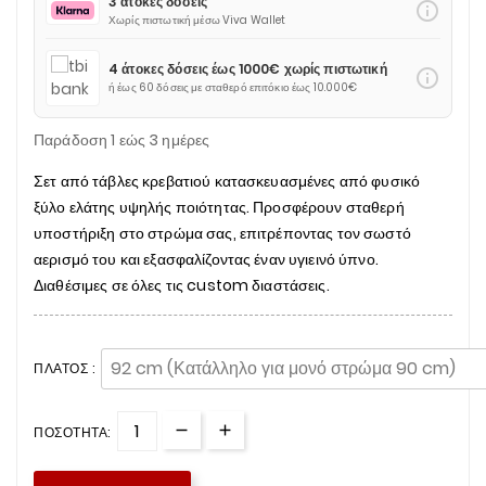
3 άτοκες δόσεις
info_outline
Χωρίς πιστωτική μέσω Viva Wallet
4 άτοκες δόσεις έως 1000€ χωρίς πιστωτική
info_outline
ή έως 60 δόσεις με σταθερό επιτόκιο έως 10.000€
Παράδοση 1 εώς 3 ημέρες
Σετ από τάβλες κρεβατιού κατασκευασμένες από φυσικό
ξύλο ελάτης υψηλής ποιότητας. Προσφέρουν σταθερή
υποστήριξη στο στρώμα σας, επιτρέποντας τον σωστό
αερισμό του και εξασφαλίζοντας έναν υγιεινό ύπνο.
Διαθέσιμες σε όλες τις custom διαστάσεις.
ΠΛΆΤΟΣ :
ΠΟΣΌΤΗΤΑ: