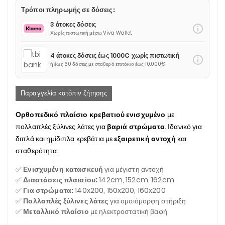
Τρόποι πληρωμής σε δόσεις:
3 άτοκες δόσεις
info_outline
Χωρίς πιστωτική μέσω Viva Wallet
4 άτοκες δόσεις έως 1000€ χωρίς πιστωτική
info_outline
ή έως 60 δόσεις με σταθερό επιτόκιο έως 10.000€
Παραγγελία κατόπιν ζήτησης
Ορθοπεδικό πλαίσιο κρεβατιού ενισχυμένο
με
πολλαπλές ξύλινες λάτες για
βαριά στρώματα
. Ιδανικό για
διπλά και ημίδιπλα κρεβάτια με
εξαιρετική αντοχή
και
σταθερότητα.
✅
Ενισχυμένη κατασκευή
για μέγιστη αντοχή
✅
Διαστάσεις πλαισίου:
142cm, 152cm, 162cm
✅
Για στρώματα:
140x200, 150x200, 160x200
✅
Πολλαπλές ξύλινες λάτες
για ομοιόμορφη στήριξη
✅
Μεταλλικό πλαίσιο
με ηλεκτροστατική βαφή