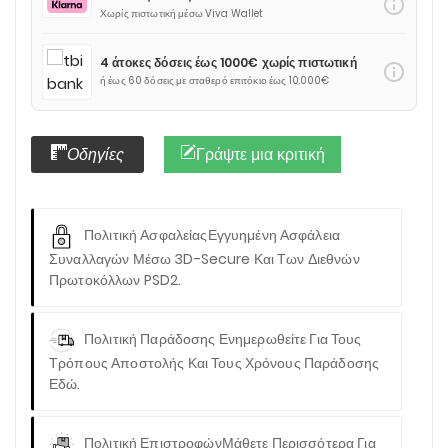
info_outline
Χωρίς πιστωτική μέσω Viva Wallet
4 άτοκες δόσεις έως 1000€ χωρίς πιστωτική
info_outline
ή έως 60 δόσεις με σταθερό επιτόκιο έως 10.000€
Οδηγίες
Γράψτε μια κριτική
Πολιτική Ασφαλείας
Εγγυημένη Ασφάλεια
Συναλλαγών Μέσω 3D-Secure Και Των Διεθνών
Πρωτοκόλλων PSD2.
Πολιτική Παράδοσης
Ενημερωθείτε Για Τους
Τρόπους Αποστολής Και Τους Χρόνους Παράδοσης
Εδώ.
Πολιτική Επιστροφών
Μάθετε Περισσότερα Για