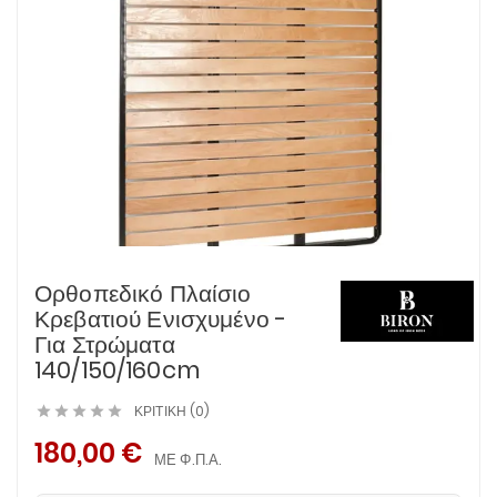
Ορθοπεδικό Πλαίσιο
Κρεβατιού Ενισχυμένο -
Για Στρώματα
140/150/160cm
ΚΡΙΤΙΚΉ (0)





180,00 €
ΜΕ Φ.Π.Α.