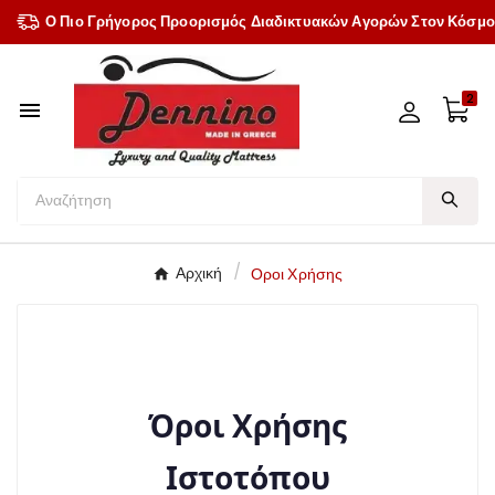
Ο Πιο Γρήγορος Προορισμός Διαδικτυακών Αγορών Στον Κόσμο
2

Αρχική
Οροι Χρήσης