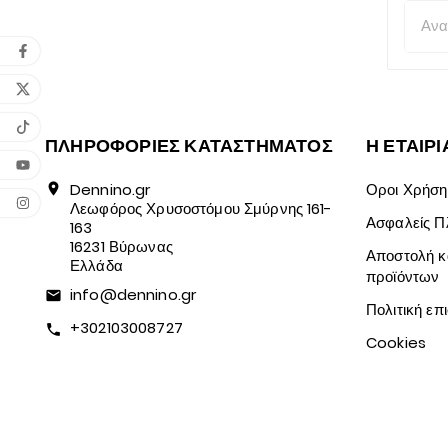
ΠΛΗΡΟΦΟΡΊΕΣ ΚΑΤΑΣΤΉΜΑΤΟΣ
Η ΕΤΑΙΡΙ
Dennino.gr
Οροι Χρήση
location_on
Λεωφόρος Χρυσοστόμου Σμύρνης 161-
Ασφαλείς 
163
16231 Βύρωνας
Αποστολή κ
Ελλάδα
προϊόντων
info@dennino.gr
email
Πολιτική ε
+302103008727
call
Cookies