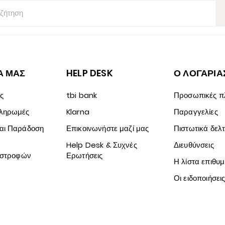
Α ΜΑΣ
HELP DESK
Ο ΛΟΓΑΡΙΑ
ς
tbi bank
Προσωπικές π
Πληρωμές
Klarna
Παραγγελίες
αι Παράδοση
Επικοινωνήστε μαζί μας
Πιστωτικά δελτ
Help Desk & Συχνές
Διευθύνσεις
πιστροφών
Ερωτήσεις
Η λίστα επιθυ
Οι ειδοποιήσει