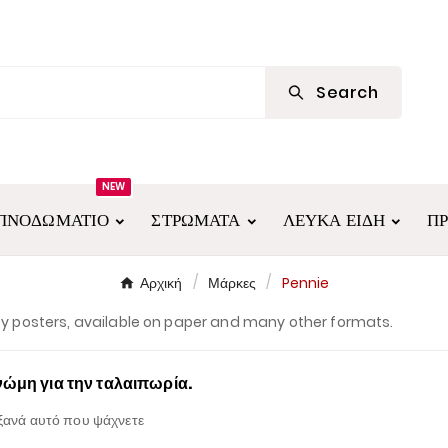
Search
NEW
ΠΝΟΔΩΜΆΤΙΟ
ΣΤΡΏΜΑΤΑ
ΛΕΥΚΆ ΕΊΔΗ
Π
Αρχική
Μάρκες
Pennie
ity posters, available on paper and many other formats.
ώμη για την ταλαιπωρία.
ξανά αυτό που ψάχνετε