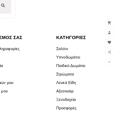


ΣΜΌΣ ΣΑΣ
ΚΑΤΗΓΟΡΊΕΣ

ληροφορίες
Σαλόνι

Υπνοδωμάτιο

ία
Παιδικό Δωμάτιο
Στρώματα
μιών μου
Λευκά Είδη
ς μου
Αξεσουάρ
Ξενοδοχεία
Προσφορές